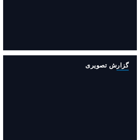
افزایش ۳۴۵ مگاوات تولید برق آبی کشور باوجود جنگ (فیلم)
گزارش تصویری
روایت حضور مرکز زنان و خانواده شهرداری تهران در «جاماندگان
اربعین»