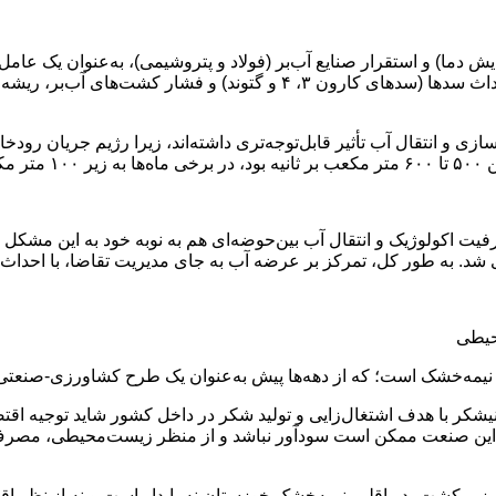
دما) و استقرار صنایع آب‌بر (فولاد و پتروشیمی)، به‌عنوان یک عامل 
حکمرانی نادرست و مدیریت ناکارآمد منابع آب بازمی‌گردد؛ که احداث سدها (
و انتقال آب تأثیر قابل‌توجه‌تری داشته‌اند، زیرا رژیم جریان رودخانه 
ت.»
 اکولوژیک و انتقال آب بین‌حوضه‌ای هم به نوبه خود به این مشکل دا
. به طور کل، تمرکز بر عرضه آب به جای مدیریت تقاضا، با احداث س
حیطی
م نیمه‌خشک است؛ که از دهه‌ها پیش به‌عنوان یک طرح کشاورزی-صنعتی
کر با هدف اشتغال‌زایی و تولید شکر در داخل کشور شاید توجیه اقتصادی
ی، این صنعت ممکن است سودآور نباشد و از منظر زیست‌محیطی، مصرف 
 توسعه بیش از ۸۰ هزار هکتار مساحت زیر کشت، در اقلیم نیمه‌خشک خوزستان نه پایدار است