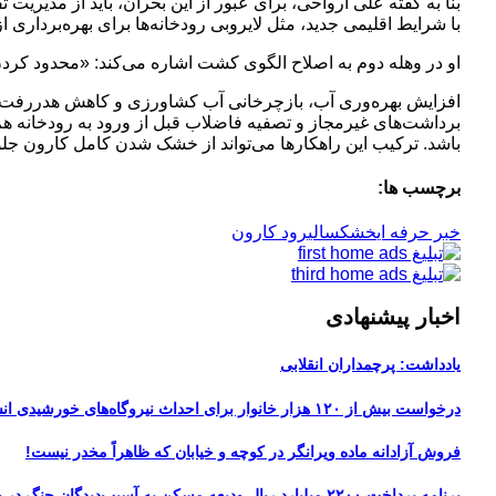
بنا به گفته علی ارواحی، برای عبور از این بحران، باید از مدیری
با شرایط اقلیمی جدید، مثل لایروبی رودخانه‌ها برای بهره‌برداری
او در وهله دوم به اصلاح الگوی کشت اشاره می‌کند: «محدود کردن 
افزایش بهره‌وری آب، بازچرخانی آب کشاورزی و کاهش هدررفت نی
برداشت‌های غیرمجاز و تصفیه فاضلاب قبل از ورود به رودخانه هم
باشد. ترکیب این راهکارها می‌تواند از خشک شدن کامل کارون جلو
برچسب ها:
خبر حرفه ای
خشکسالی
رود کارون
اخبار پیشنهادی
یادداشت: پرچمداران انقلابی
درخواست بیش از ۱۲۰ هزار خانوار برای احداث نیروگاه‌های خورشیدی انشعابی
فروش آزادانه ماده ویرانگر در کوچه و خیابان که ظاهراً مخدر نیست!
برنامه پرداخت ۲۲۰۰ میلیارد ریال ودیعه مسکن به آسیب‌دیدگان جنگ در هرمزگان